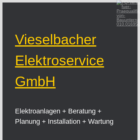
Zum
Inhalt
springen
010.01695
Vieselbacher
Elektroservice
GmbH
Elektroanlagen + Beratung +
Planung + Installation + Wartung