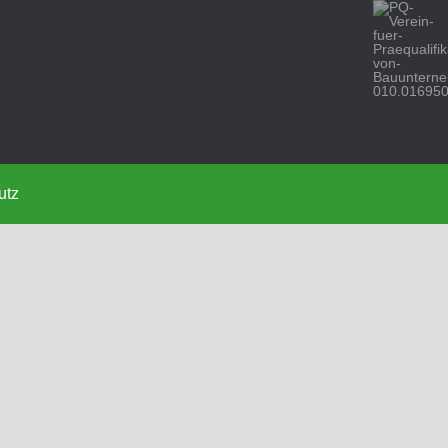
010.01695
utz