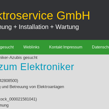
ktroservice GmbH
ung + Installation + Wartung
 gesucht
Weblinks
Kontakt Impressum
Datensch
um Elektroniker
ng und Betreuung von Elektroanlagen
nnung